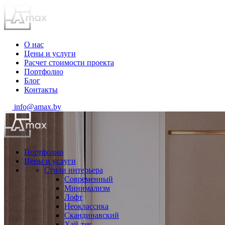
О нас
Цены и услуги
Расчет стоимости проекта
Портфолио
Блог
Контакты
info@amax.by
Портфолио
Цены и услуги
Стили интерьера
Современный
Минимализм
Лофт
Неоклассика
Скандинавский
Хай-тек