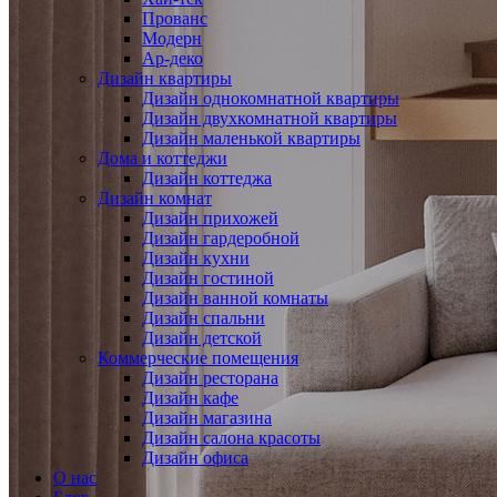
Прованс
Модерн
Ар-деко
Дизайн квартиры
Дизайн однокомнатной квартиры
Дизайн двухкомнатной квартиры
Дизайн маленькой квартиры
Дома и коттеджи
Дизайн коттеджа
Дизайн комнат
Дизайн прихожей
Дизайн гардеробной
Дизайн кухни
Дизайн гостиной
Дизайн ванной комнаты
Дизайн спальни
Дизайн детской
Коммерческие помещения
Дизайн ресторана
Дизайн кафе
Дизайн магазина
Дизайн салона красоты
Дизайн офиса
О нас