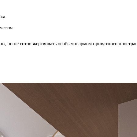
ика
чества
зни, но не готов жертвовать особым шармом приватного простра