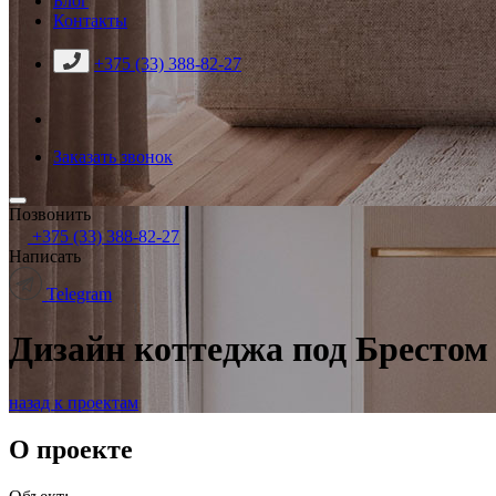
Блог
Контакты
+375 (33) 388-82-27
Заказать звонок
Позвонить
+375 (33) 388-82-27
Написать
Telegram
Дизайн коттеджа под Брестом
назад к проектам
О проекте