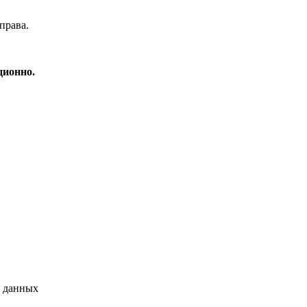
справа.
ционно.
х данных