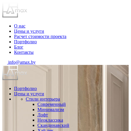
О нас
Цены и услуги
Расчет стоимости проекта
Портфолио
Блог
Контакты
info@amax.by
Портфолио
Цены и услуги
Стили интерьера
Современный
Минимализм
Лофт
Неоклассика
Скандинавский
Хай-тек