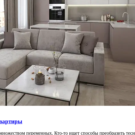
квартиры
 множеством переменных. Кто-то ищет способы преобразить тес