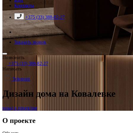
Блог
Контакты
+375 (33) 388-82-27
Заказать звонок
Позвонить
+375 (33) 388-82-27
Написать
Telegram
Дизайн дома на Ковалевке
назад к проектам
О проекте