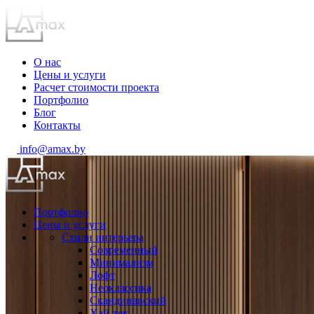
О нас
Цены и услуги
Расчет стоимости проекта
Портфолио
Блог
Контакты
info@amax.by
Портфолио
Цены и услуги
Стили интерьера
Современный
Минимализм
Лофт
Неоклассика
Скандинавский
Хай-тек