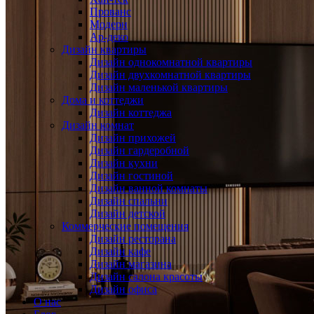
Прованс
Модерн
Ар-деко
Дизайн квартиры
Дизайн однокомнатной квартиры
Дизайн двухкомнатной квартиры
Дизайн маленькой квартиры
Дома и коттеджи
Дизайн коттеджа
Дизайн комнат
Дизайн прихожей
Дизайн гардеробной
Дизайн кухни
Дизайн гостиной
Дизайн ванной комнаты
Дизайн спальни
Дизайн детской
Коммерческие помещения
Дизайн ресторана
Дизайн кафе
Дизайн магазина
Дизайн салона красоты
Дизайн офиса
О нас